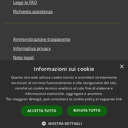
Leggi le FAQ
Richiesta assistenza
Amministrazione trasparente
Informativa privacy
Note legali
×
Dichiarazione di accessibilità
Informazioni sui cookie
Questo sito web utilizza cookie tecnici e assimilati strettamente
necessari al corretto funzionamento e alla navigazione del sito,
nonché un cookie tecnico analitico al solo fine di elaborare
informazioni statistiche, aggregate e anonime.
RSS
Copyright © 2026 • Comune di
Per maggiori dettagli, può consultare la cookie policy al seguente
link
Accessibilità
Carrara • Powered by
Privacy
Municipium
Accesso
•
RIFIUTA TUTTO
ACCETTA TUTTO
Cookie
redazione
Mappa del sito
MOSTRA DETTAGLI