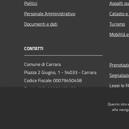
Politici
Appalti pu
Personale Amministrativo
Catasto e
Documenti e dati
Turismo
Mobilità e
CONTATTI
Comune di Carrara
Prenotaz
Piazza 2 Giugno, 1 - 54033 - Carrara
Segnalazi
Codice Fiscale: 00079450458
Leggi le 
Partita IVA: 00079450458
Richiesta
PEC:
comune.carrara@postecert.it
Questo sito 
Centralino Unico: 0585 6411
alla navig