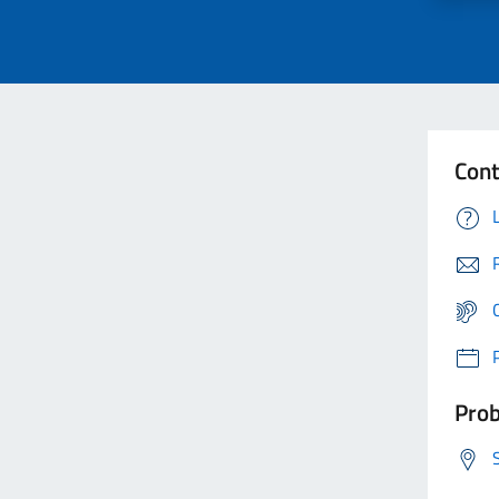
Cont
Prob