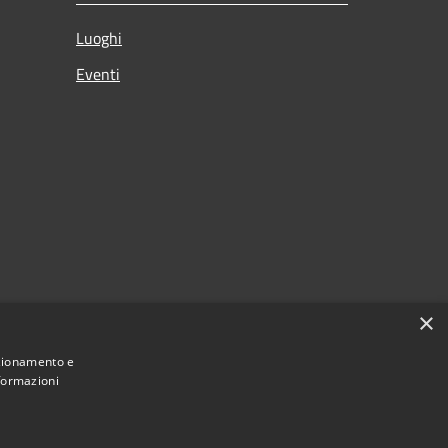
Luoghi
Eventi
×
nzionamento e
nformazioni