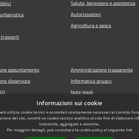
Salute, benessere e assistenza
bblici
Autorizzazioni
 urbanistica
Agricoltura e pesca
 trasporti
ione appuntamento
Amministrazione trasparente
one disservizio
Informativa privacy
FAQ
Note legali
Informazioni sui cookie
 assistenza
Dichiarazione di accessibilità
web utilizza cookie tecnici e assimilati strettamente necessari al corretto fu
azione del sito, nonché un cookie tecnico analitico al solo fine di elaborare i
statistiche, aggregate e anonime.
Per maggiori dettagli, può consultare la cookie policy al seguente
link