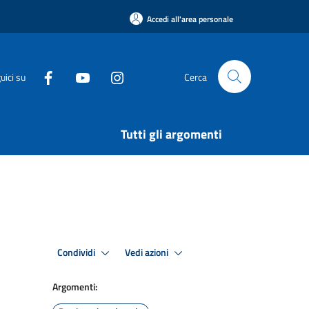
Accedi all'area personale
uici su
Cerca
Tutti gli argomenti
Condividi
Vedi azioni
Argomenti: