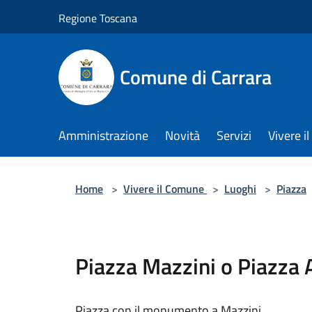
Salta al contenuto principale
Regione Toscana
Comune di Carrara
Amministrazione
Novità
Servizi
Vivere 
Home
>
Vivere il Comune
>
Luoghi
>
Piazza
Piazza Mazzini o Piazza
Piazza con il monumento a Mazzini