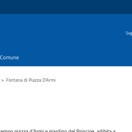
Seg
il Comune
>
Fontana di Piazza D'Armi
tempo piazza d’Armi e giardino del Principe, adibita a