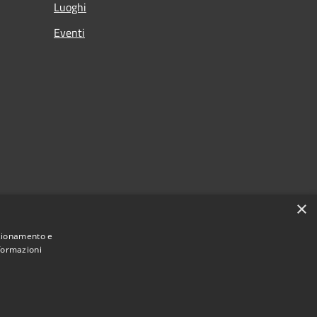
Luoghi
Eventi
×
nzionamento e
nformazioni