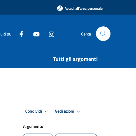
Accedi all'area personale
uici su
Cerca
Tutti gli argomenti
Condividi
Vedi azioni
Argomenti: