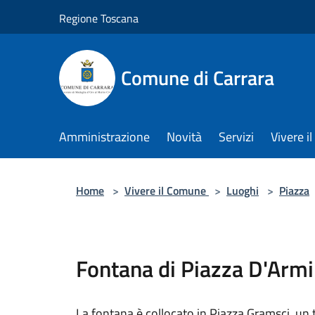
Salta al contenuto principale
Regione Toscana
Comune di Carrara
Amministrazione
Novità
Servizi
Vivere 
Home
>
Vivere il Comune
>
Luoghi
>
Piazza
Fontana di Piazza D'Armi
La fontana è collocato in Piazza Gramsci, un 