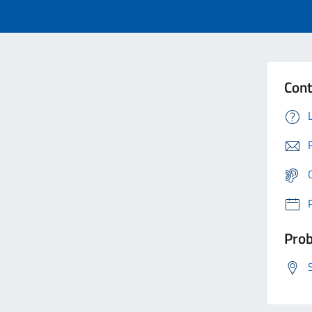
Cont
Prob