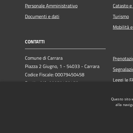
Personale Amministrativo
Catasto e
Documenti e dati
Turismo
Mobilità e
CONTATTI
Comune di Carrara
Prenotaz
Piazza 2 Giugno, 1 - 54033 - Carrara
Segnalazi
Codice Fiscale: 00079450458
Leggi le 
Partita IVA: 00079450458
Richiesta
PEC:
comune.carrara@postecert.it
Questo sito 
Centralino Unico: 0585 6411
alla navig