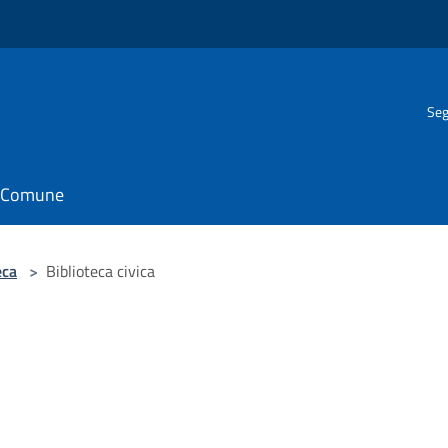
Seg
il Comune
eca
>
Biblioteca civica