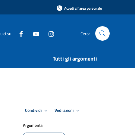
Accedi all'area personale
uici su
Cerca
Tutti gli argomenti
Condividi
Vedi azioni
Argomenti: