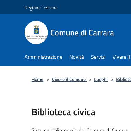
Salta al contenuto principale
Regione Toscana
Comune di Carrara
Amministrazione
Novità
Servizi
Vivere 
Home
>
Vivere il Comune
>
Luoghi
>
Bibliot
Biblioteca civica
Sistema bibliotecario del Comune di Carrara.