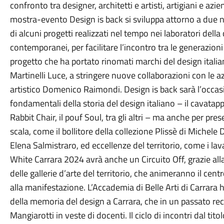
confronto tra designer, architetti e artisti, artigiani e azi
mostra-evento Design is back si sviluppa attorno a due nucl
di alcuni progetti realizzati nel tempo nei laboratori della
contemporanei, per facilitare l’incontro tra le generazio
progetto che ha portato rinomati marchi del design itali
Martinelli Luce, a stringere nuove collaborazioni con le azi
artistico Domenico Raimondi. Design is back sarà l’occa
fondamentali della storia del design italiano – il cavatapp
Rabbit Chair, il pouf Soul, tra gli altri – ma anche per p
scala, come il bollitore della collezione Plissè di Michele
Elena Salmistraro, ed eccellenze del territorio, come i lav
White Carrara 2024 avrà anche un Circuito Off, grazie alla 
delle gallerie d’arte del territorio, che animeranno il cent
alla manifestazione. L’Accademia di Belle Arti di Carrara 
della memoria del design a Carrara, che in un passato rec
Mangiarotti in veste di docenti. Il ciclo di incontri dal tito