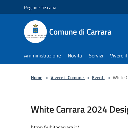
Salta al contenuto principale
Regione Toscana
Comune di Carrara
Amministrazione
Novità
Servizi
Vivere 
Home
>
Vivere il Comune
>
Eventi
>
White C
White Carrara 2024 Desi
https://whitecarrara.it/