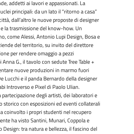
ende, addetti ai lavori e appassionati. La
ei principali: da un lato il “ritorno a casa”
 città, dall’altro le nuove proposte di designer
ni e la trasmissione del know-how. Un
ano, come Alessi, Antonio Lupi Design, Bosa e
ende del territorio, su invito del direttore
sione per rendere omaggio a pezzi
i Anna G., il tavolo con sedute Tree Table +
resentare nuove produzioni in marmo fuori
 De Lucchi e il panda Bernardo della designer
abi Introverso e Pixel di Paolo Ulian.
partecipazione degli artisti, dei laboratori e
ro storico con esposizioni ed eventi collaterali
ha coinvolto i propri studenti nel recupero
ente ha visto Santini, Munari, Coppola e
lo Design: tra natura e bellezza, il fascino del