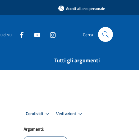
Accedi all'area personale
uici su
Cerca
Tutti gli argomenti
Condividi
Vedi azioni
Argomenti: