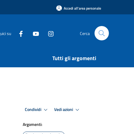
Accedi all'area personale
uici su
Cerca
Tutti gli argomenti
Condividi
Vedi azioni
Argomenti: