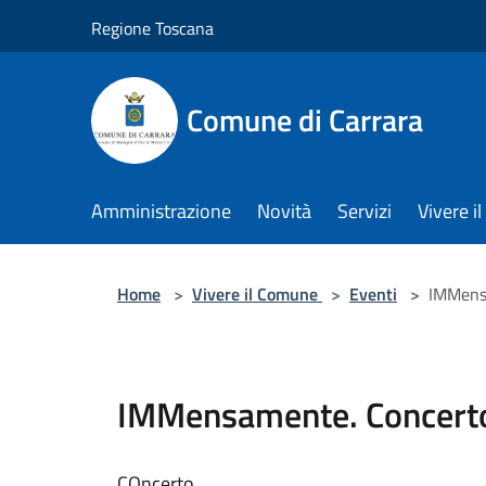
Salta al contenuto principale
Regione Toscana
Comune di Carrara
Amministrazione
Novità
Servizi
Vivere 
Home
>
Vivere il Comune
>
Eventi
>
IMMensa
IMMensamente. Concerto 
COncerto