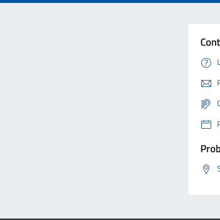
Cont
Prob