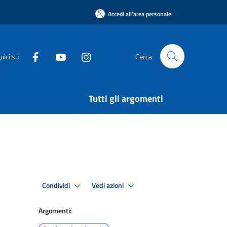
Accedi all'area personale
uici su
Cerca
Tutti gli argomenti
Condividi
Vedi azioni
Argomenti: