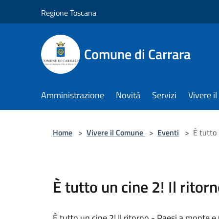
Salta al contenuto principale
Regione Toscana
Comune di Carrara
Amministrazione
Novità
Servizi
Vivere 
Home
>
Vivere il Comune
>
Eventi
>
È tutto 
È tutto un cine 2! Il ritor
È tutto un cine 2! Il ritorno - Paesi a monte e