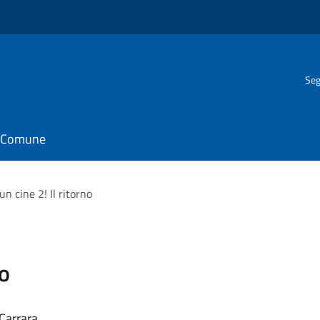
Seg
il Comune
un cine 2! Il ritorno
no
 Carrara