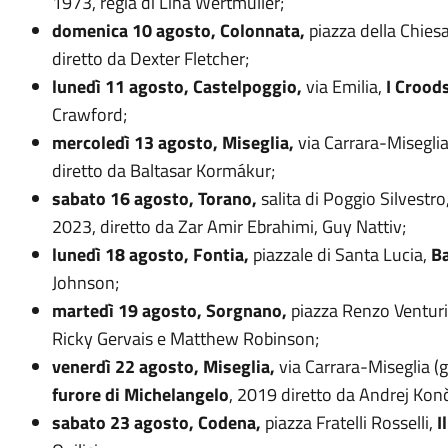
1973, regia di Lina Wertmuller;
domenica 10 agosto, Colonnata,
piazza della Chies
diretto da Dexter Fletcher;
lunedì 11 agosto, Castelpoggio,
via Emilia,
I Crood
Crawford;
mercoledì 13 agosto, Miseglia,
via Carrara-Miseglia
diretto da Baltasar Kormákur;
sabato 16 agosto, Torano,
salita di Poggio Silvestro
2023, diretto da Zar Amir Ebrahimi, Guy Nattiv;
lunedì 18 agosto, Fontia,
piazzale di Santa Lucia,
Ba
Johnson;
martedì 19 agosto, Sorgnano,
piazza Renzo Venturi
Ricky Gervais e Matthew Robinson;
venerdì 22 agosto, Miseglia,
via Carrara-Miseglia (g
furore di Michelangelo
, 2019 diretto da Andrej Konč
sabato 23 agosto, Codena,
piazza Fratelli Rosselli,
I