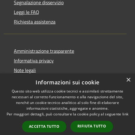
Segnalazione disservizio
Leggi le FAQ
Richiesta assistenza
Amministrazione trasparente
Informativa privacy
Note legali
×
Dichiarazione di accessibilità
Informazioni sui cookie
Questo sito web utilizza cookie tecnici e assimilati strettamente
necessari al corretto funzionamento e alla navigazione del sito,
nonché un cookie tecnico analitico al solo fine di elaborare
informazioni statistiche, aggregate e anonime.
RSS
Copyright © 2026 • Comune di
Per maggiori dettagli, può consultare la cookie policy al seguente
link
Accessibilità
Carrara • Powered by
Privacy
Municipium
Accesso
•
RIFIUTA TUTTO
ACCETTA TUTTO
Cookie
redazione