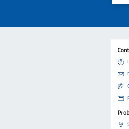
Cont
Prob