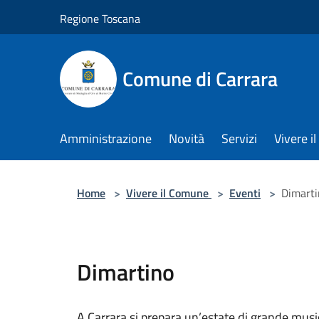
Salta al contenuto principale
Regione Toscana
Comune di Carrara
Amministrazione
Novità
Servizi
Vivere 
Home
>
Vivere il Comune
>
Eventi
>
Dimart
Dimartino
A Carrara si prepara un’estate di grande musi