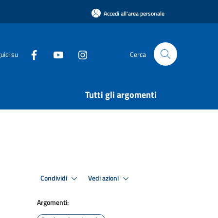
Accedi all'area personale
uici su
Cerca
Tutti gli argomenti
Condividi
Vedi azioni
Argomenti: