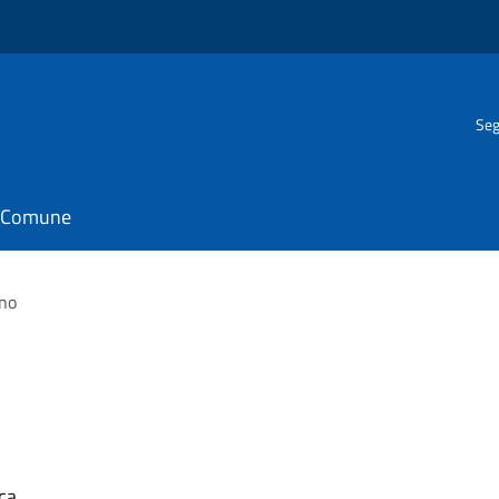
Seg
il Comune
ino
ca