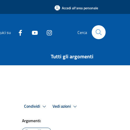
Accedi all'area personale
uici su
Cerca
Tutti gli argomenti
Condividi
Vedi azioni
Argomenti: