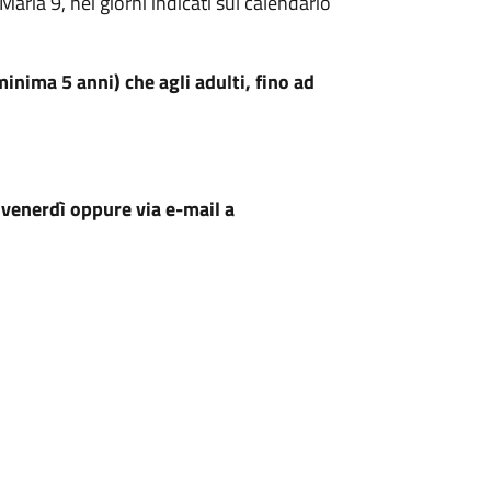
Maria 9, nei giorni indicati sul calendario
minima 5 anni) che agli adulti, fino ad
venerdì oppure via e-mail a