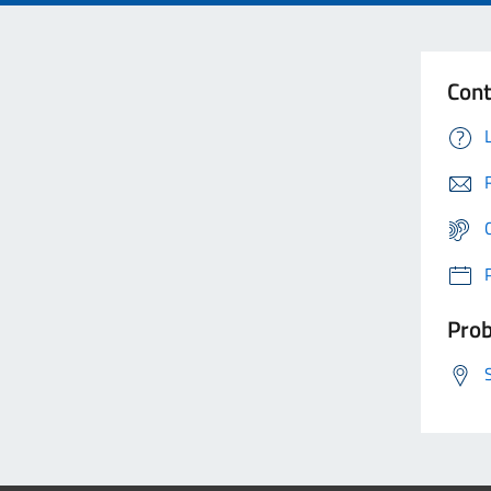
Cont
Prob