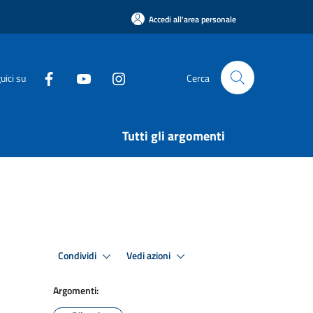
Accedi all'area personale
uici su
Cerca
Tutti gli argomenti
Condividi
Vedi azioni
Argomenti: