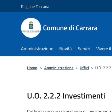
Salta al contenuto principale
Regione Toscana
Comune di Carrara
Amministrazione
Novità
Servizi
Vivere 
Home
>
Amministrazione
>
Uffici
>
U.O. 2.2.2
U.O. 2.2.2 Investimenti
L'ufficio si occupa di gestione di investimenti,