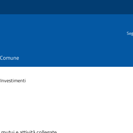
Seg
il Comune
 Investimenti
 mutui e attività collegate.