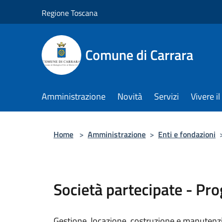
Salta al contenuto principale
Regione Toscana
Comune di Carrara
Amministrazione
Novità
Servizi
Vivere 
Home
>
Amministrazione
>
Enti e fondazioni
Società partecipate - Pro
Gestione, locazione, costruzione e manutenzion