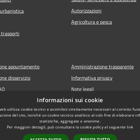
Autorizzazioni
 urbanistica
Agricoltura e pesca
 trasporti
ione appuntamento
Amministrazione trasparente
one disservizio
Informativa privacy
FAQ
Note legali
Informazioni sui cookie
 assistenza
Dichiarazione di accessibilità
web utilizza cookie tecnici e assimilati strettamente necessari al corretto fu
azione del sito, nonché un cookie tecnico analitico al solo fine di elaborare i
statistiche, aggregate e anonime.
Per maggiori dettagli, può consultare la cookie policy al seguente
link
RIFIUTA TUTTO
ACCETTA TUTTO