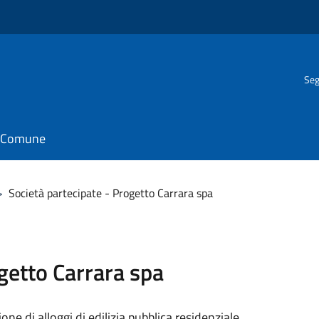
Seg
il Comune
>
Società partecipate - Progetto Carrara spa
getto Carrara spa
e di alloggi di edilizia pubblica residenziale.