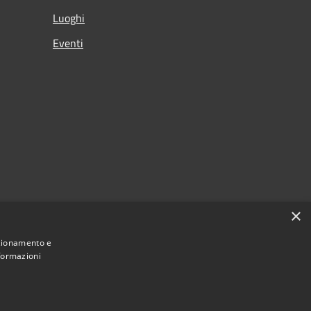
Luoghi
Eventi
×
nzionamento e
nformazioni