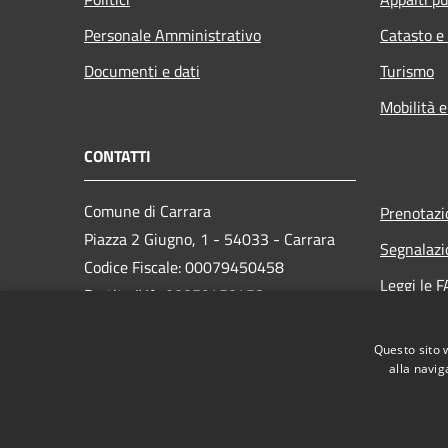
Personale Amministrativo
Catasto e
Documenti e dati
Turismo
Mobilità e
CONTATTI
Comune di Carrara
Prenotaz
Piazza 2 Giugno, 1 - 54033 - Carrara
Segnalazi
Codice Fiscale: 00079450458
Leggi le 
Partita IVA: 00079450458
Richiesta
PEC:
comune.carrara@postecert.it
Questo sito 
Centralino Unico: 0585 6411
alla navig