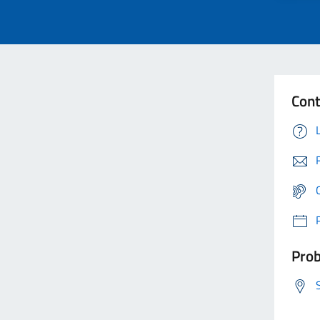
Cont
Prob