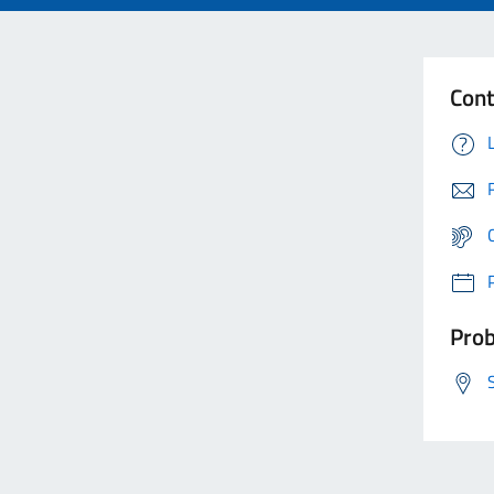
Cont
Prob