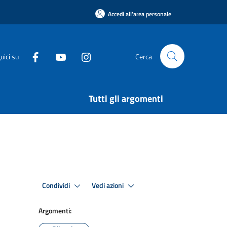
Accedi all'area personale
uici su
Cerca
Tutti gli argomenti
Condividi
Vedi azioni
Argomenti: