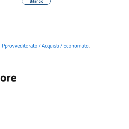
Bilancio
1
Pprovveditorato / Acquisti / Economato
.
tore