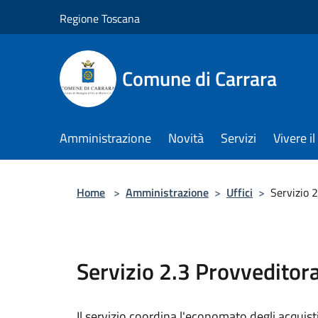
Salta al contenuto principale
Regione Toscana
Comune di Carrara
Amministrazione
Novità
Servizi
Vivere 
Home
>
Amministrazione
>
Uffici
>
Servizio 
Servizio 2.3 Provveditor
Il servizio coordina l'economato degli acquisti