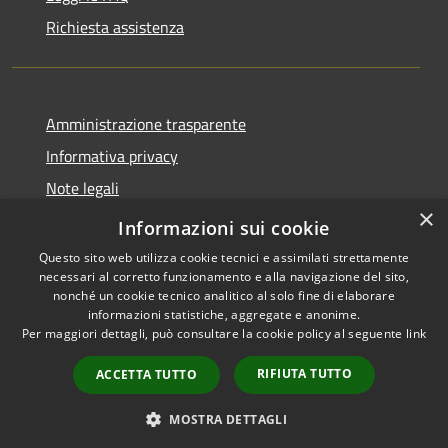
Richiesta assistenza
Amministrazione trasparente
Informativa privacy
Note legali
×
Dichiarazione di accessibilità
Informazioni sui cookie
Questo sito web utilizza cookie tecnici e assimilati strettamente
necessari al corretto funzionamento e alla navigazione del sito,
nonché un cookie tecnico analitico al solo fine di elaborare
informazioni statistiche, aggregate e anonime.
RSS
Copyright © 2026 • Comune di
Per maggiori dettagli, può consultare la cookie policy al seguente
link
Accessibilità
Carrara • Powered by
Privacy
Municipium
Accesso
•
RIFIUTA TUTTO
ACCETTA TUTTO
Cookie
redazione
Mappa del sito
MOSTRA DETTAGLI