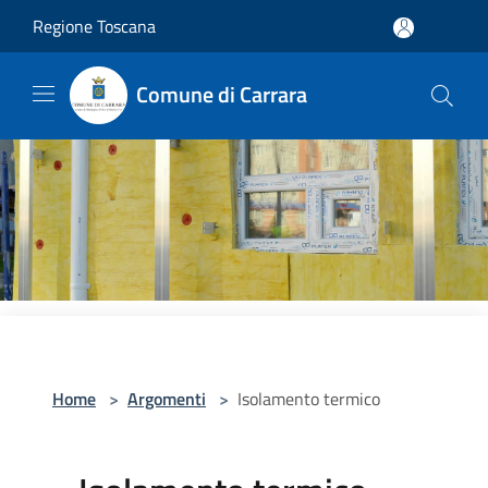
Salta al contenuto principale
Regione Toscana
Comune di Carrara
Home
>
Argomenti
>
Isolamento termico