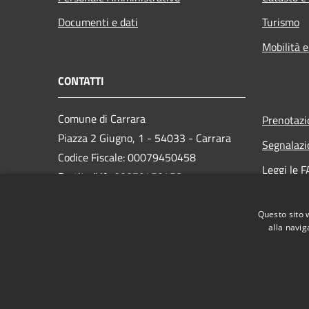
Documenti e dati
Turismo
Mobilità e
CONTATTI
Comune di Carrara
Prenotaz
Piazza 2 Giugno, 1 - 54033 - Carrara
Segnalazi
Codice Fiscale: 00079450458
Leggi le 
Partita IVA: 00079450458
Richiesta
PEC:
comune.carrara@postecert.it
Questo sito 
Centralino Unico: 0585 6411
alla navig