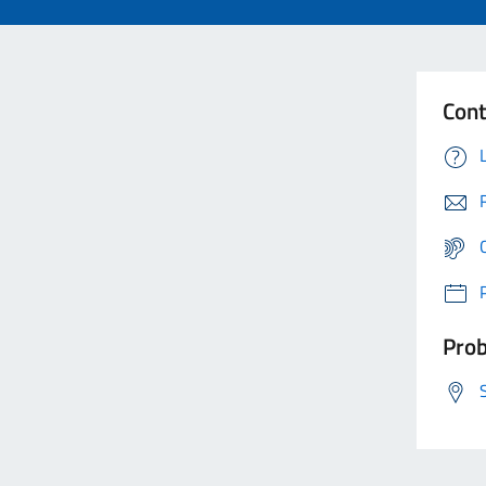
Cont
Prob