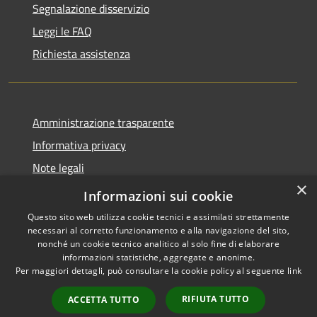
Segnalazione disservizio
Leggi le FAQ
Richiesta assistenza
Amministrazione trasparente
Informativa privacy
Note legali
×
Dichiarazione di accessibilità
Informazioni sui cookie
Questo sito web utilizza cookie tecnici e assimilati strettamente
necessari al corretto funzionamento e alla navigazione del sito,
nonché un cookie tecnico analitico al solo fine di elaborare
informazioni statistiche, aggregate e anonime.
RSS
Copyright © 2026 • Comune di
Per maggiori dettagli, può consultare la cookie policy al seguente
link
Accessibilità
Carrara • Powered by
Privacy
Municipium
Accesso
•
RIFIUTA TUTTO
ACCETTA TUTTO
Cookie
redazione