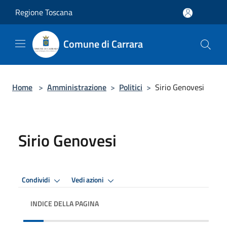
Salta al contenuto principale
Regione Toscana
Comune di Carrara
Home
>
Amministrazione
>
Politici
>
Sirio Genovesi
Sirio Genovesi
Condividi
Vedi azioni
INDICE DELLA PAGINA