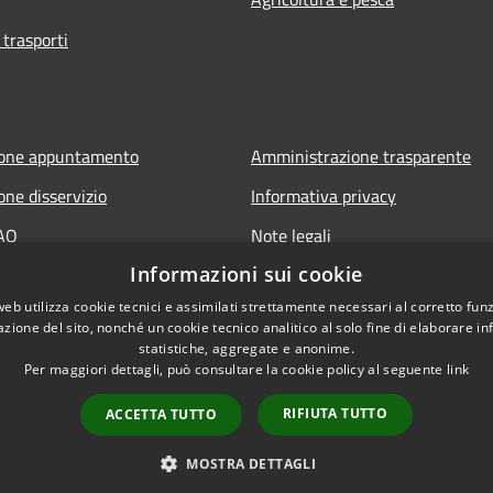
 trasporti
ione appuntamento
Amministrazione trasparente
one disservizio
Informativa privacy
FAQ
Note legali
Informazioni sui cookie
 assistenza
Dichiarazione di accessibilità
web utilizza cookie tecnici e assimilati strettamente necessari al corretto fu
azione del sito, nonché un cookie tecnico analitico al solo fine di elaborare i
statistiche, aggregate e anonime.
Per maggiori dettagli, può consultare la cookie policy al seguente
link
RIFIUTA TUTTO
ACCETTA TUTTO
l sito
Copyright © 2026 • Comune d
MOSTRA DETTAGLI