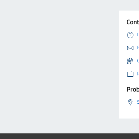
Cont
Prob