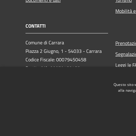
Documenti e dati
Turismo
Mobilità e
CONTATTI
Comune di Carrara
Prenotaz
Piazza 2 Giugno, 1 - 54033 - Carrara
Segnalazi
Codice Fiscale: 00079450458
Leggi le 
Partita IVA: 00079450458
Richiesta
PEC:
comune.carrara@postecert.it
Questo sito 
Centralino Unico: 0585 6411
alla navig
RSS
Accessibilità
Privacy
Cookie
Mappa de