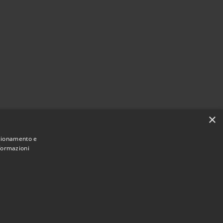
×
nzionamento e
nformazioni
Municipium
Accesso redazione
i Carrara • Powered by
•