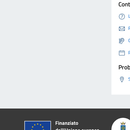
Cont
Prob