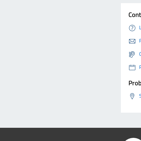
Cont
Prob