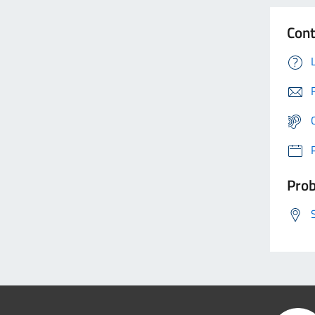
Cont
Prob