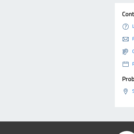
Cont
Prob