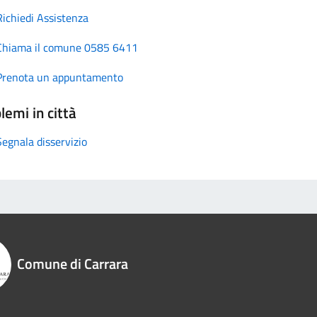
Richiedi Assistenza
Chiama il comune 0585 6411
Prenota un appuntamento
lemi in città
Segnala disservizio
Comune di Carrara