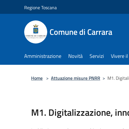
Salta al contenuto principale
Regione Toscana
Comune di Carrara
Amministrazione
Novità
Servizi
Vivere 
Home
>
Attuazione misure PNRR
>
M1. Digital
M1. Digitalizzazione, inn