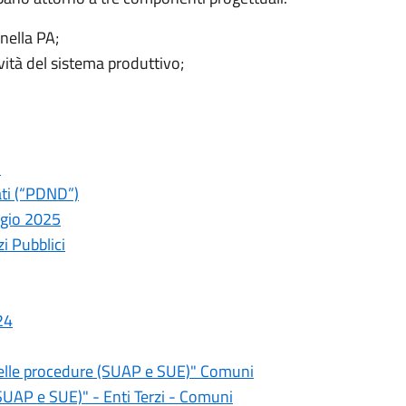
nella PA;
vità del sistema produttivo;
i
ati (“PDND”)
gio 2025
zi Pubblici
24
 delle procedure (SUAP e SUE)" Comuni
(SUAP e SUE)" - Enti Terzi - Comuni