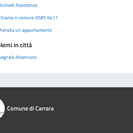
Richiedi Assistenza
Chiama il comune 0585 6411
Prenota un appuntamento
lemi in città
Segnala disservizio
Comune di Carrara