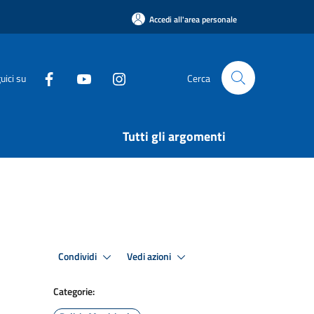
Accedi all'area personale
uici su
Cerca
Tutti gli argomenti
Condividi
Vedi azioni
Categorie: