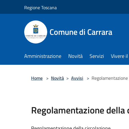
Salta al contenuto principale
Regione Toscana
Comune di Carrara
Amministrazione
Novità
Servizi
Vivere 
Home
>
Novità
>
Avvisi
>
Regolamentazione d
Regolamentazione della c
Regolamentazione della circolazione