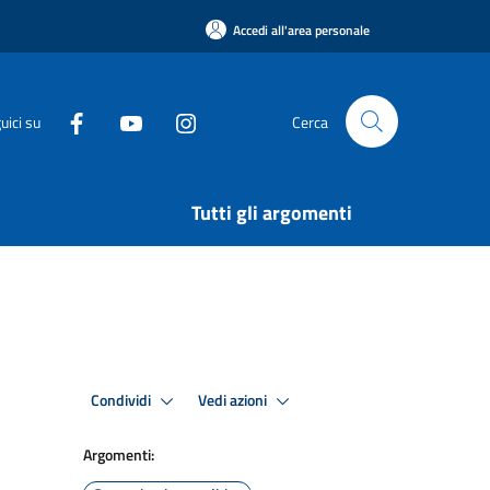
Accedi all'area personale
uici su
Cerca
Tutti gli argomenti
Condividi
Vedi azioni
Argomenti: