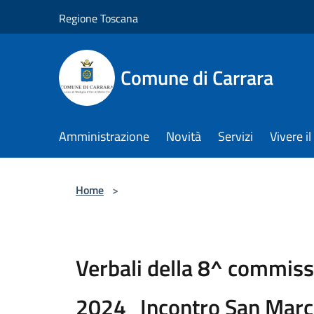
Salta al contenuto principale
Regione Toscana
Comune di Carrara
Amministrazione
Novità
Servizi
Vivere 
Home
>
Verbali della 8^ commiss
2024_Incontro San Marc