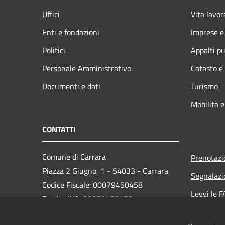
Uffici
Vita lavor
Enti e fondazioni
Imprese 
Politici
Appalti pu
Personale Amministrativo
Catasto e
Documenti e dati
Turismo
Mobilità e
CONTATTI
Comune di Carrara
Prenotaz
Piazza 2 Giugno, 1 - 54033 - Carrara
Segnalazi
Codice Fiscale: 00079450458
Leggi le 
Partita IVA: 00079450458
Richiesta
PEC:
comune.carrara@postecert.it