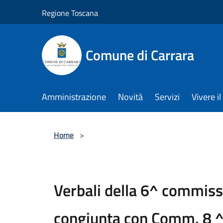
Salta al contenuto principale
Regione Toscana
Comune di Carrara
Amministrazione
Novità
Servizi
Vivere 
Home
>
Verbali della 6^ commiss
congiunta con Comm. 8 