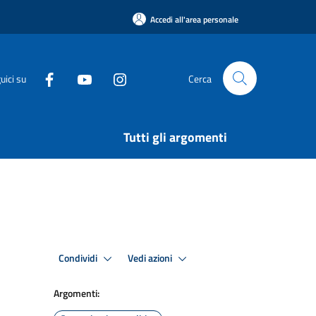
Accedi all'area personale
uici su
Cerca
Tutti gli argomenti
Condividi
Vedi azioni
Argomenti: