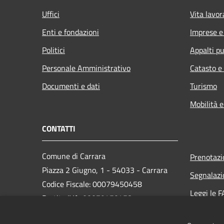
Uffici
Vita lavor
Enti e fondazioni
Imprese 
Politici
Appalti pu
Personale Amministrativo
Catasto e
Documenti e dati
Turismo
Mobilità e
CONTATTI
Comune di Carrara
Prenotaz
Piazza 2 Giugno, 1 - 54033 - Carrara
Segnalazi
Codice Fiscale: 00079450458
Leggi le 
Partita IVA: 00079450458
Richiesta
PEC:
comune.carrara@postecert.it