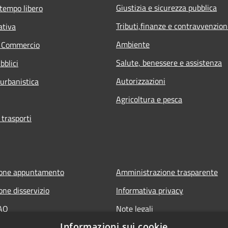
Giustizia e sicurezza pubblica
 tempo libero
Tributi,finanze e contravvenzion
ativa
Ambiente
e Commercio
Salute, benessere e assistenza
bblici
Autorizzazioni
 urbanistica
Agricoltura e pesca
 trasporti
ione appuntamento
Amministrazione trasparente
one disservizio
Informativa privacy
FAQ
Note legali
Informazioni sui cookie
 assistenza
Dichiarazione di accessibilità