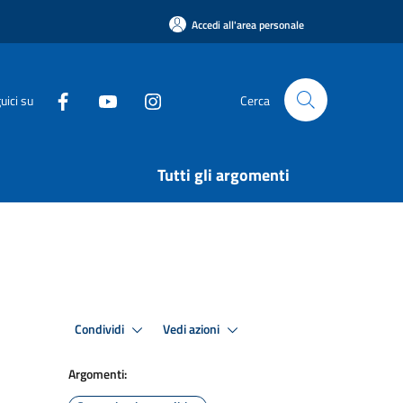
Accedi all'area personale
uici su
Cerca
Tutti gli argomenti
Condividi
Vedi azioni
Argomenti: