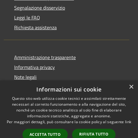
Segnalazione disservizio
Leggi le FAQ
Richiesta assistenza
Amministrazione trasparente
Informativa privacy
Note legali
×
Dichiarazione di accessibilità
Informazioni sui cookie
Questo sito web utilizza cookie tecnici e assimilati strettamente
necessari al corretto funzionamento e alla navigazione del sito,
nonché un cookie tecnico analitico al solo fine di elaborare
informazioni statistiche, aggregate e anonime.
RSS
Copyright © 2026 • Comune di
Per maggiori dettagli, può consultare la cookie policy al seguente
link
Accessibilità
Carrara • Powered by
Privacy
Municipium
Accesso
•
RIFIUTA TUTTO
ACCETTA TUTTO