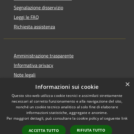
Segnalazione disservizio
Leggi le FAQ
Richiesta assistenza
Amministrazione trasparente
Informativa privacy
Note legali
×
Dichiarazione di accessibilità
Informazioni sui cookie
Questo sito web utilizza cookie tecnici e assimilati strettamente
necessari al corretto funzionamento e alla navigazione del sito,
nonché un cookie tecnico analitico al solo fine di elaborare
informazioni statistiche, aggregate e anonime.
RSS
Copyright © 2026 • Comune di
Per maggiori dettagli, può consultare la cookie policy al seguente
link
Accessibilità
Carrara • Powered by
Privacy
Municipium
Accesso
•
RIFIUTA TUTTO
ACCETTA TUTTO