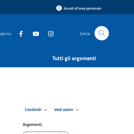
Accedi all'area personale
uici su
Cerca
Tutti gli argomenti
Condividi
Vedi azioni
Argomenti: