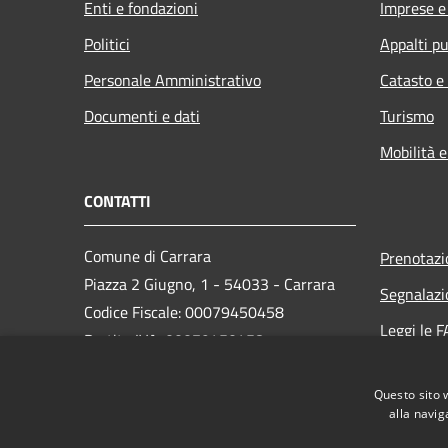
Enti e fondazioni
Imprese 
Politici
Appalti pu
Personale Amministrativo
Catasto e
Documenti e dati
Turismo
Mobilità e
CONTATTI
Comune di Carrara
Prenotaz
Piazza 2 Giugno, 1 - 54033 - Carrara
Segnalazi
Codice Fiscale: 00079450458
Leggi le 
Partita IVA: 00079450458
Richiesta
PEC:
comune.carrara@postecert.it
Questo sito 
Centralino Unico: 0585 6411
alla navig