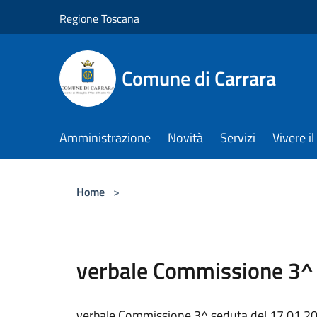
Salta al contenuto principale
Regione Toscana
Comune di Carrara
Amministrazione
Novità
Servizi
Vivere 
Home
>
verbale Commissione 3^ 
verbale Commissione 3^ seduta del 17.01.2