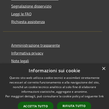
Segnalazione disservizio
Leggi le FAQ
Richiesta assistenza
Amministrazione trasparente
Informativa privacy
Note legali
×
Dichiarazione di accessibilità
Informazioni sui cookie
Questo sito web utilizza cookie tecnici e assimilati strettamente
necessari al corretto funzionamento e alla navigazione del sito,
nonché un cookie tecnico analitico al solo fine di elaborare
informazioni statistiche, aggregate e anonime.
RSS
Copyright © 2026 • Comune di
Per maggiori dettagli, può consultare la cookie policy al seguente
link
Accessibilità
Carrara • Powered by
Privacy
Municipium
Accesso
•
RIFIUTA TUTTO
ACCETTA TUTTO