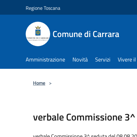
Salta al contenuto principale
Regione Toscana
Comune di Carrara
Amministrazione
Novità
Servizi
Vivere 
Home
>
verbale Commissione 3^ 
verbale Commissione 3^ seduta del 08.08.2