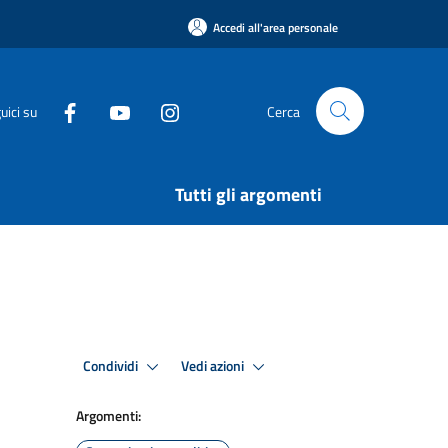
Accedi all'area personale
uici su
Cerca
Tutti gli argomenti
Condividi
Vedi azioni
Argomenti: