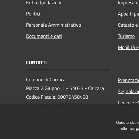
Enti e fondazioni
Imprese 
Politici
Appalti pu
Personale Amministrativo
Catasto e
Documenti e dati
Turismo
Mobilità e
CONTATTI
Comune di Carrara
Prenotaz
Piazza 2 Giugno, 1 - 54033 - Carrara
Segnalazi
Codice Fiscale: 00079450458
Leggi le 
Partita IVA: 00079450458
Richiesta
PEC:
comune.carrara@postecert.it
Questo sito 
Centralino Unico: 0585 6411
alla navig