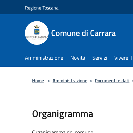
Salta al contenuto principale
Regione Toscana
Comune di Carrara
Amministrazione
Novità
Servizi
Vivere 
Home
>
Amministrazione
>
Documenti e dati
Organigramma
Organigramma del comune