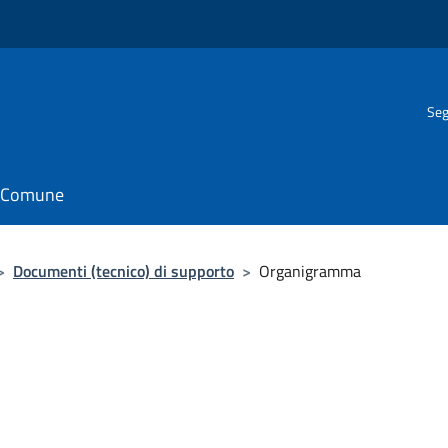
Seg
il Comune
>
Documenti (tecnico) di supporto
>
Organigramma