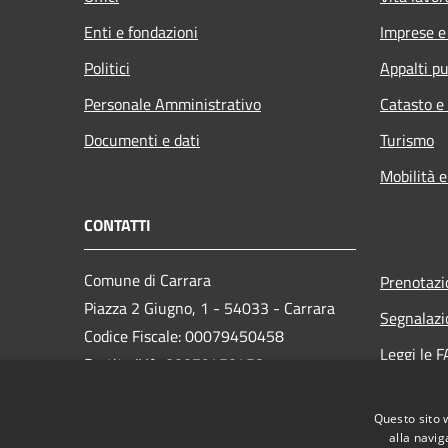
Enti e fondazioni
Imprese 
Politici
Appalti pu
Personale Amministrativo
Catasto e
Documenti e dati
Turismo
Mobilità e
CONTATTI
Comune di Carrara
Prenotaz
Piazza 2 Giugno, 1 - 54033 - Carrara
Segnalazi
Codice Fiscale: 00079450458
Leggi le 
Partita IVA: 00079450458
Richiesta
PEC:
comune.carrara@postecert.it
Questo sito 
Centralino Unico: 0585 6411
alla navig