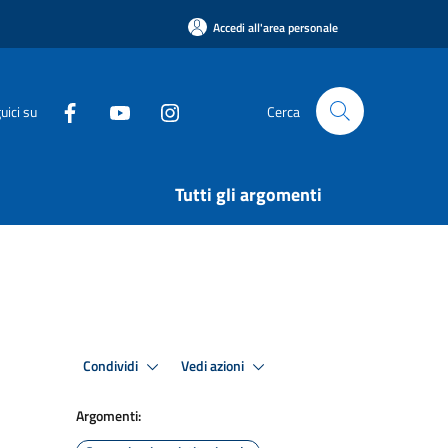
Accedi all'area personale
uici su
Cerca
Tutti gli argomenti
Condividi
Vedi azioni
Argomenti: