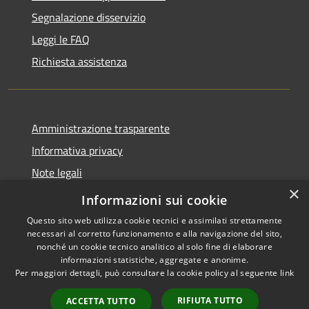
Segnalazione disservizio
Leggi le FAQ
Richiesta assistenza
Amministrazione trasparente
Informativa privacy
Note legali
×
Dichiarazione di accessibilità
Informazioni sui cookie
Questo sito web utilizza cookie tecnici e assimilati strettamente
necessari al corretto funzionamento e alla navigazione del sito,
nonché un cookie tecnico analitico al solo fine di elaborare
informazioni statistiche, aggregate e anonime.
RSS
Copyright © 2026 • Comune di
Per maggiori dettagli, può consultare la cookie policy al seguente
link
Accessibilità
Carrara • Powered by
Privacy
Municipium
Accesso
•
RIFIUTA TUTTO
ACCETTA TUTTO