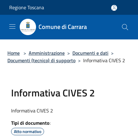
Salta al contenuto principale
Regione Toscana
Comune di Carrara
Home
>
Amministrazione
>
Documenti e dati
>
Documenti (tecnico) di supporto
>
Informativa CIVES 2
Informativa CIVES 2
Informativa CIVES 2
Tipi di documento
:
Atto normativo