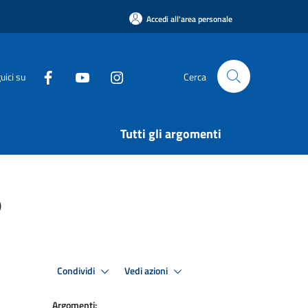
Accedi all'area personale
uici su
Cerca
Tutti gli argomenti
)
Condividi
Vedi azioni
Argomenti: